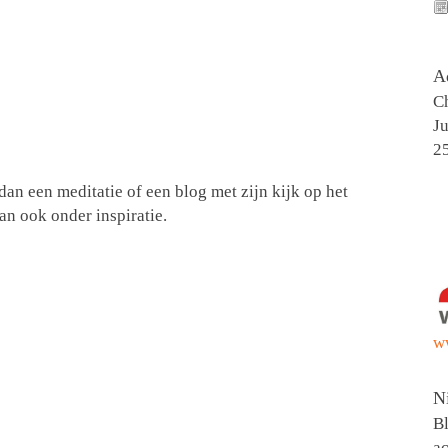
A
Ch
Ju
2
an een meditatie of een blog met zijn kijk op het
an ook onder inspiratie.
w
N
Bl
ac