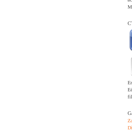
Me
C
E
E
fi
Ga
Z
Di