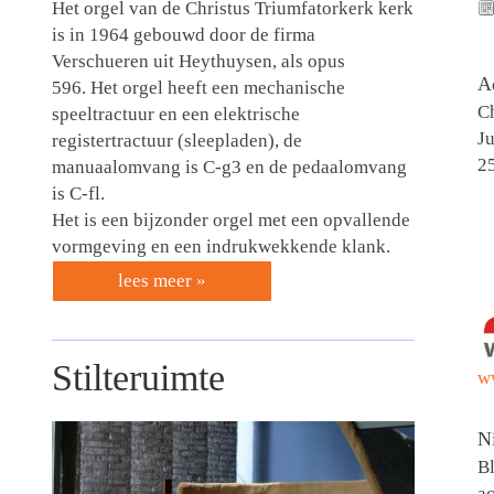
Het orgel van de Christus Triumfatorkerk kerk
is in 1964 gebouwd door de firma
Verschueren uit Heythuysen, als opus
A
596. Het orgel heeft een mechanische
Ch
speeltractuur en een elektrische
Ju
registertractuur (sleepladen), de
2
manuaalomvang is C-g3 en de pedaalomvang
is C-fl.
Het is een bijzonder orgel met een opvallende
vormgeving en een indrukwekkende klank.
lees meer »
Stilteruimte
w
N
Bl
ac