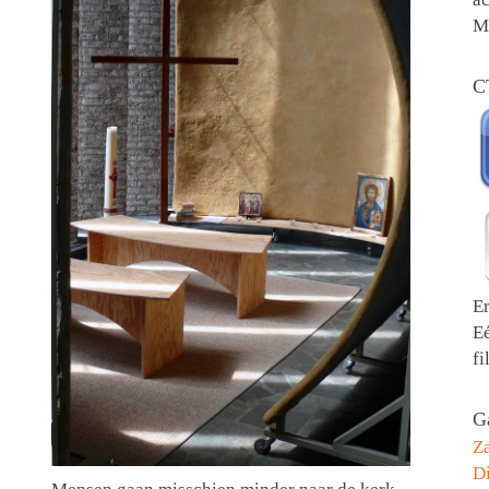
Me
C
E
E
fi
Ga
Z
Di