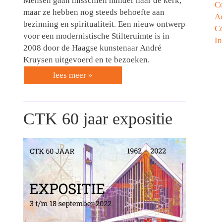
Mensen gaan misschien minder naar de kerk,
C
maar ze hebben nog steeds behoefte aan
Ac
bezinning en spiritualiteit. Een nieuw ontwerp
C
voor een modernistische Stilteruimte is in
In
2008 door de Haagse kunstenaar André
Kruysen uitgevoerd en te bezoeken.
lees meer »
CTK 60 jaar expositie