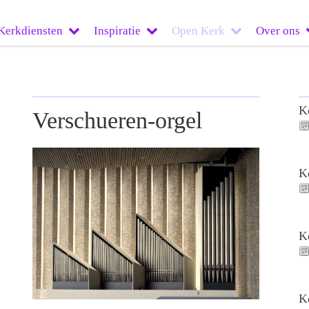
Kerkdiensten
Inspiratie
Open Kerk
Over ons
K
Verschueren-orgel
K
K
K