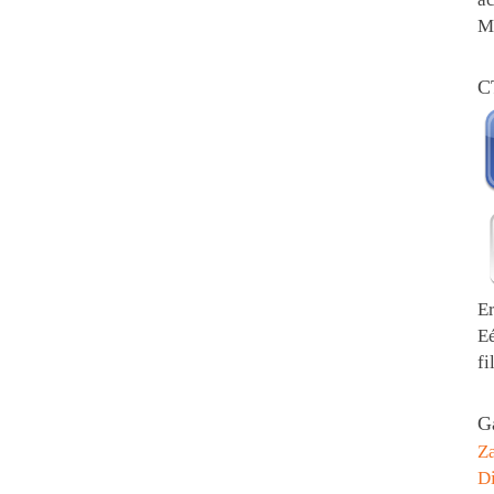
Me
C
E
E
fi
Ga
Z
Di