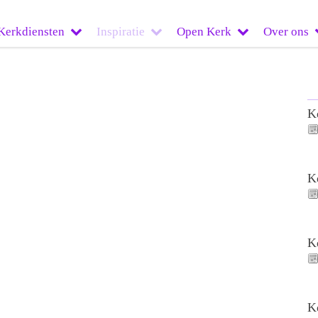
Kerkdiensten
Inspiratie
Open Kerk
Over ons
K
K
K
K