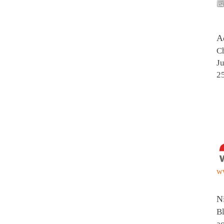
A
Ch
Ju
2
w
N
Bl
ac