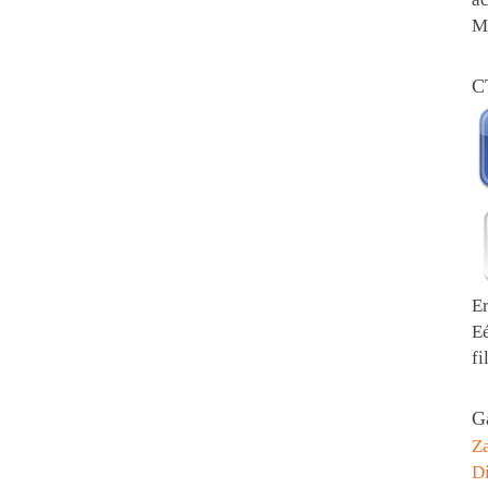
Me
C
E
E
fi
Ga
Z
Di