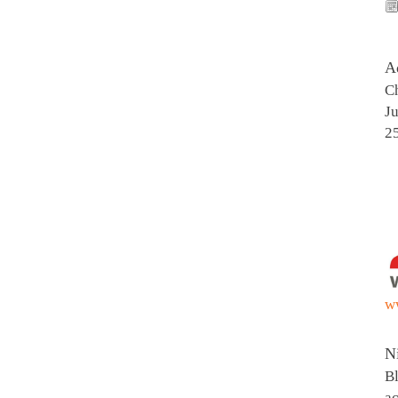
A
Ch
Ju
2
w
N
Bl
ac