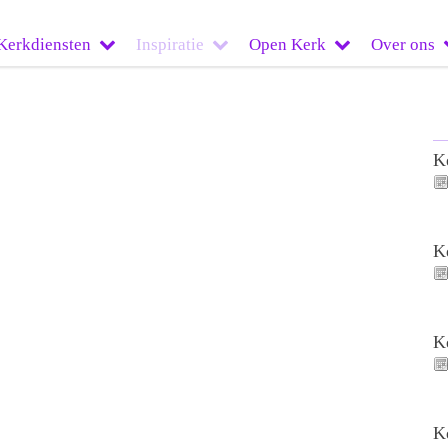
Kerkdiensten
Inspiratie
Open Kerk
Over ons
K
K
K
K