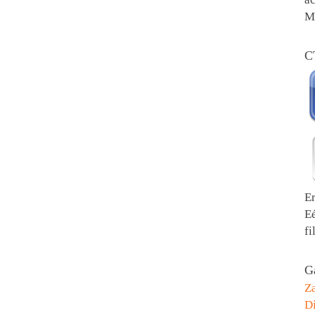
Me
C
E
E
fi
Ga
Z
Di