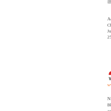
A
Ch
Ju
2
w
N
Bl
ac