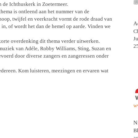
 de Ichthuskerk in Zoetermeer.
t thema is ontleend aan het nummer van de
oop, twijfel en veerkracht vormt de rode draad van
A
ld in, of wordt het dan de hemel op aarde. Vinden we
Ch
Ju
korte overdenking dit thema verder uitwerken.
2
muziek van Adéle, Robby Williams, Sting, Suzan en
gevoerd door diverse zangers en zangeressen onder
edereen. Kom luisteren, meezingen en ervaren wat
w
N
Bl
ac