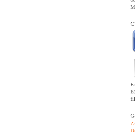
Me
C
E
E
fi
Ga
Z
Di