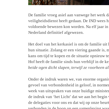
De familie vroeg asiel aan vanwege het werk d
veiligheidsdienst heeft gedaan. De IND wees h
voldoende bewezen kon worden. Na elf jaar in 
Nederland definitief afgewezen.
Het doel van het kerkasiel is om de familie ui
hun situatie. Zolang er een viering gaande is, 
kans om tijd te kopen en de situatie opnieuw t
Hof heeft de familie sinds hun verblijf in de k
beide ogen dicht slapen, terwijl ze voorheen al
Onder de indruk waren we, van enorme organisa
gevoel van verbondenheid in geloof, in normen 
week van uitspraken van onze huidige minister
de indruk van ‘het Licht’ dat we aan het begi
de delegaties voor ons en dat wij op onze beur
verbonden in de hoop op een samenleving waar