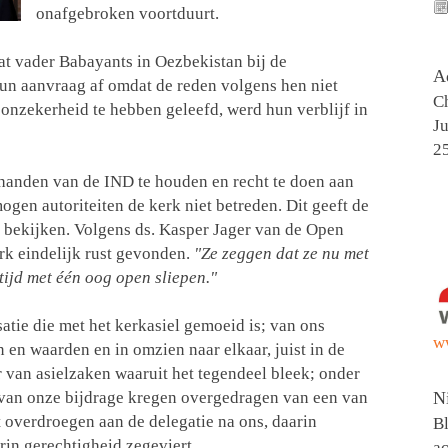
onafgebroken voortduurt.
at vader Babayants in Oezbekistan bij de
A
un aanvraag af omdat de reden volgens hen niet
Ch
onzekerheid te hebben geleefd, werd hun verblijf in
Ju
2
t handen van de IND te houden en recht te doen aan
mogen autoriteiten de kerk niet betreden. Dit geeft de
e bekijken. Volgens ds. Kasper Jager van de Open
erk eindelijk rust gevonden.
"Ze zeggen dat ze nu met
tijd met één oog open sliepen."
tie die met het kerkasiel gemoeid is; van ons
w
en waarden en in omzien naar elkaar, juist in de
 van asielzaken waaruit het tegendeel bleek; onder
n van onze bijdrage kregen overgedragen van een van
N
t overdroegen aan de delegatie na ons, daarin
Bl
in gerechtigheid zegeviert.
ac