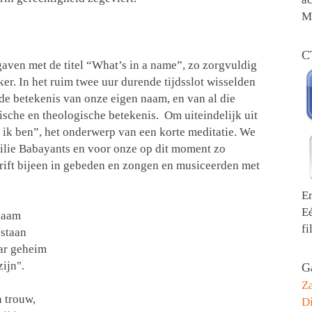
Me
C
ven met de titel “What’s in a name”, zo zorgvuldig
r. In het ruim twee uur durende tijdsslot wisselden
de betekenis van onze eigen naam, en van al die
sche en theologische betekenis. Om uiteindelijk uit
 ik ben”, het onderwerp van een korte meditatie. We
ilie Babayants en voor onze op dit moment zo
rift bijeen in gebeden en zongen en musiceerden met
E
E
naam
fi
staan
r geheim
ijn".
Ga
Z
trouw,
Di