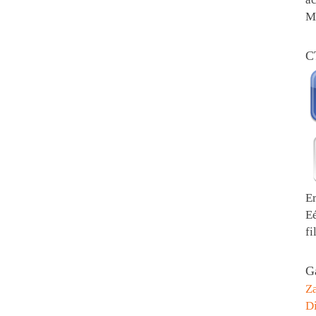
Me
C
E
E
fi
Ga
Z
Di