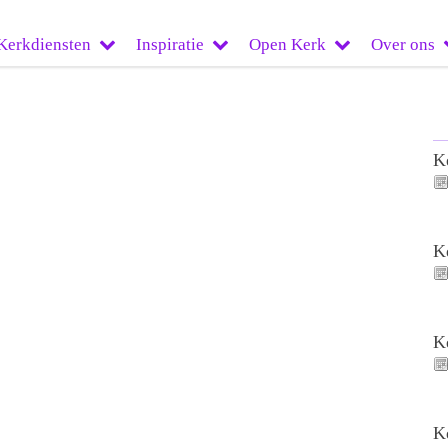
Kerkdiensten
Inspiratie
Open Kerk
Over ons
K
K
K
K