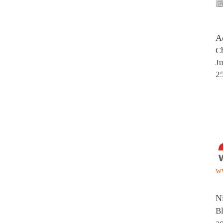
A
Ch
Ju
2
w
N
Bl
ac